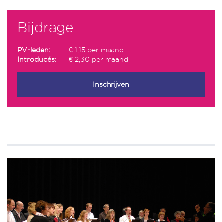
Bijdrage
PV-leden:
€ 1,15 per maand
Introducés:
€ 2,30 per maand
Inschrijven
Meer secties