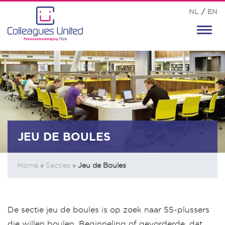
NL
/
EN
Toggl
navig
JEU DE BOULES
Home
»
Secties
»
Jeu de Boules
De sectie jeu de boules is op zoek naar 55-plussers
die willen boulen. Beginneling of gevorderde, dat