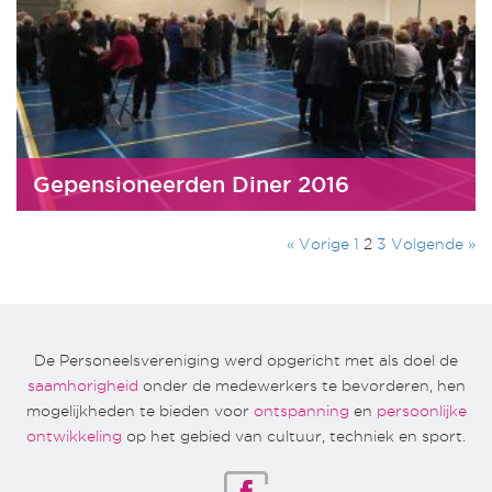
Gepensioneerden Diner 2016
« Vorige
1
2
3
Volgende »
De Personeelsvereniging werd opgericht met als doel de
saamhorigheid
onder de medewerkers te bevorderen, hen
mogelijkheden te bieden voor
ontspanning
en
persoonlijke
ontwikkeling
op het gebied van cultuur, techniek en sport.