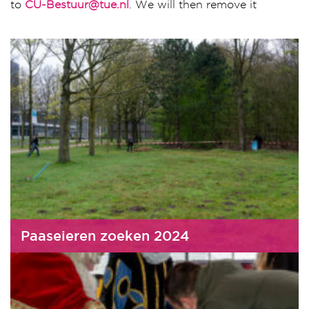
to
CU-Bestuur@tue.nl
. We will then remove it
Paaseieren zoeken 2024