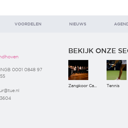
VOORDELEN
NIEUWS
AGEN
BEKIJK ONZE SE
ndhoven
INGB 0001 0848 97
55
Zangkoor CantaTu
Tennis
ur@tue.nl
73604