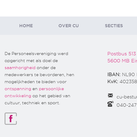
HOME
OVER CU
SECTIES
De Personeelsvereniging werd
Postbus 513
opgericht met als doel de
5600 MB Ei
saamhorigheid
onder de
medewerkers te bevorderen, hen
IBAN:
NL90 
mogelijkheden te bieden voor
KvK:
402358
ontspanning
en
persoonlijke
ontwikkeling
op het gebied van
cu-bestu
cultuur, techniek en sport.
040-24