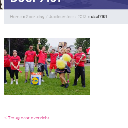
Home
»
Sportdag / Jubileumfeest 2013
»
dscf7161
< Terug naar overzicht