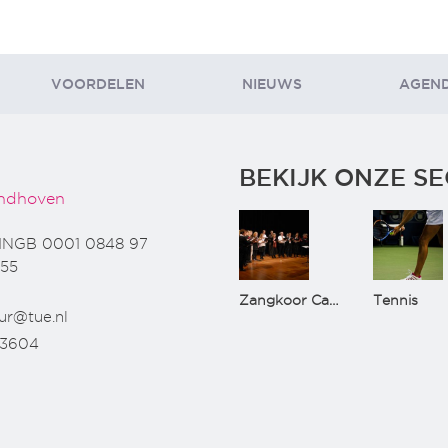
VOORDELEN
NIEUWS
AGEN
BEKIJK ONZE SE
ndhoven
INGB 0001 0848 97
55
Zangkoor CantaTu
Tennis
ur@tue.nl
73604