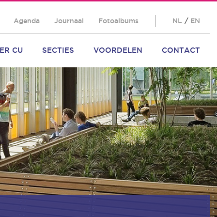
Agenda
Journaal
Fotoalbums
NL
/
EN
ER CU
SECTIES
VOORDELEN
CONTACT