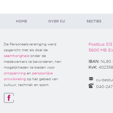
HOME
OVER CU
SECTIES
De Personeelsvereniging werd
Postbus 513
opgericht met als doel de
5600 MB Ei
saamhorigheid
onder de
medewerkers te bevorderen, hen
IBAN:
NL90 
mogelijkheden te bieden voor
KvK:
402358
ontspanning
en
persoonlijke
ontwikkeling
op het gebied van
cu-bestu
cultuur, techniek en sport.
040-24