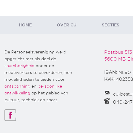
HOME
OVER CU
SECTIES
De Personeelsvereniging werd
Postbus 513
opgericht met als doel de
5600 MB Ei
saamhorigheid
onder de
medewerkers te bevorderen, hen
IBAN:
NL90 
mogelijkheden te bieden voor
KvK:
402358
ontspanning
en
persoonlijke
ontwikkeling
op het gebied van
cu-bestu
cultuur, techniek en sport.
040-24