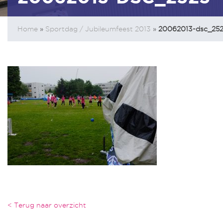
Home
»
Sportdag / Jubileumfeest 2013
»
20062013-dsc_25
< Terug naar overzicht