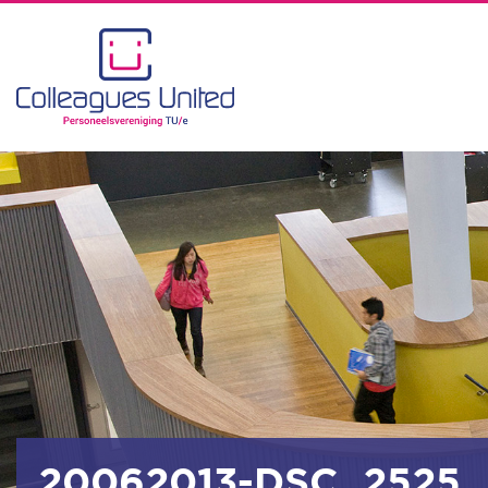
20062013-DSC_2525