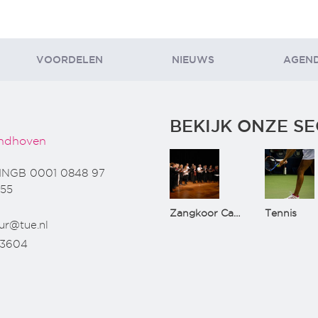
VOORDELEN
NIEUWS
AGEN
BEKIJK ONZE SE
ndhoven
INGB 0001 0848 97
55
Zangkoor CantaTu
Tennis
ur@tue.nl
73604