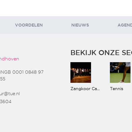
VOORDELEN
NIEUWS
AGEN
BEKIJK ONZE SE
ndhoven
INGB 0001 0848 97
55
Zangkoor CantaTu
Tennis
ur@tue.nl
73604