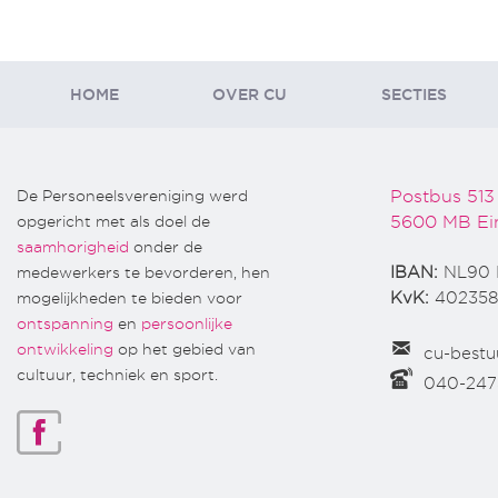
HOME
OVER CU
SECTIES
De Personeelsvereniging werd
Postbus 513
opgericht met als doel de
5600 MB Ei
saamhorigheid
onder de
medewerkers te bevorderen, hen
IBAN:
NL90 
mogelijkheden te bieden voor
KvK:
402358
ontspanning
en
persoonlijke
ontwikkeling
op het gebied van
cu-bestu
cultuur, techniek en sport.
040-24