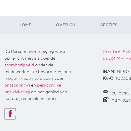
HOME
OVER CU
SECTIES
De Personeelsvereniging werd
Postbus 513
opgericht met als doel de
5600 MB Ei
saamhorigheid
onder de
medewerkers te bevorderen, hen
IBAN:
NL90 
mogelijkheden te bieden voor
KvK:
402358
ontspanning
en
persoonlijke
ontwikkeling
op het gebied van
cu-bestu
cultuur, techniek en sport.
040-24