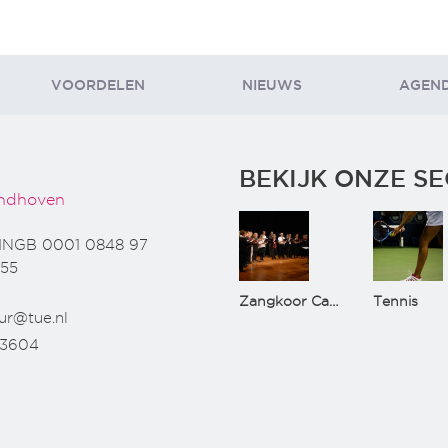
VOORDELEN
NIEUWS
AGEN
BEKIJK ONZE SE
ndhoven
INGB 0001 0848 97
55
Zangkoor CantaTu
Tennis
ur@tue.nl
73604