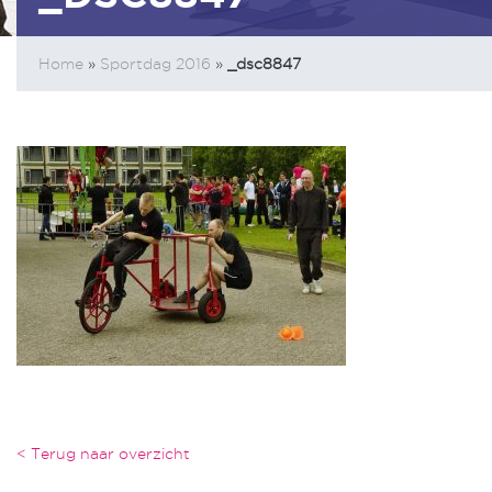
Home
»
Sportdag 2016
»
_dsc8847
< Terug naar overzicht