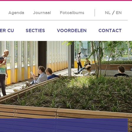
Agenda
Journaal
Fotoalbums
NL
/
EN
ER CU
SECTIES
VOORDELEN
CONTACT