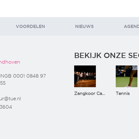
VOORDELEN
NIEUWS
AGEN
BEKIJK ONZE SE
ndhoven
INGB 0001 0848 97
55
Zangkoor CantaTu
Tennis
ur@tue.nl
73604