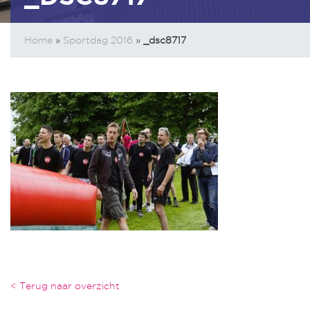
Home
»
Sportdag 2016
»
_dsc8717
< Terug naar overzicht