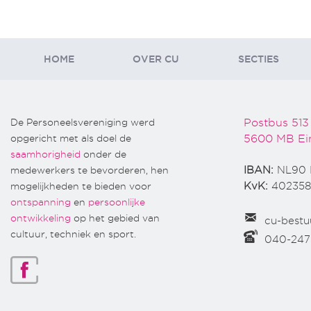
HOME
OVER CU
SECTIES
De Personeelsvereniging werd
Postbus 513
opgericht met als doel de
5600 MB Ei
saamhorigheid
onder de
medewerkers te bevorderen, hen
IBAN:
NL90 
mogelijkheden te bieden voor
KvK:
402358
ontspanning
en
persoonlijke
ontwikkeling
op het gebied van
cu-bestu
cultuur, techniek en sport.
040-24