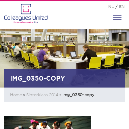
NL
/
EN
Toggl
navig
IMG_0350-COPY
Home
»
Sinterklaas 2014
»
img_0350-copy