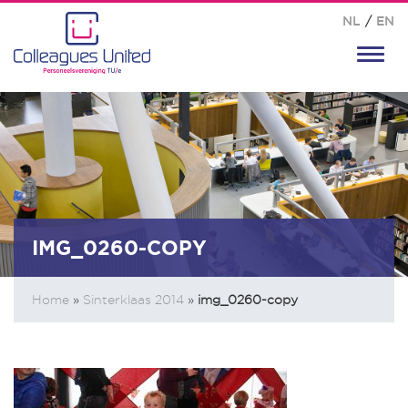
NL
/
EN
Toggl
navig
IMG_0260-COPY
Home
»
Sinterklaas 2014
»
img_0260-copy