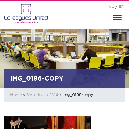
NL
/
EN
Toggl
navig
IMG_0196-COPY
Home
»
Sinterklaas 2014
»
img_0196-copy