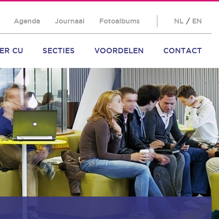
Agenda
Journaal
Fotoalbums
NL
/
EN
ER CU
SECTIES
VOORDELEN
CONTACT