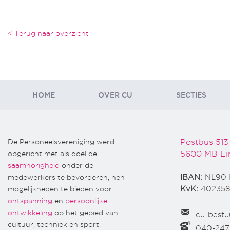
< Terug naar overzicht
HOME
OVER CU
SECTIES
De Personeelsvereniging werd
Postbus 513
opgericht met als doel de
5600 MB Ei
saamhorigheid
onder de
medewerkers te bevorderen, hen
IBAN:
NL90 
mogelijkheden te bieden voor
KvK:
402358
ontspanning
en
persoonlijke
ontwikkeling
op het gebied van
cu-bestu
cultuur, techniek en sport.
040-24