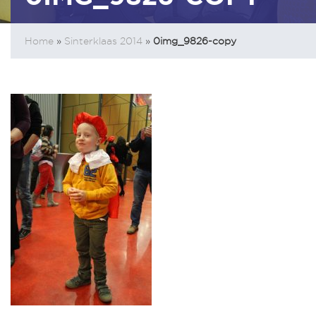
Home
»
Sinterklaas 2014
»
0img_9826-copy