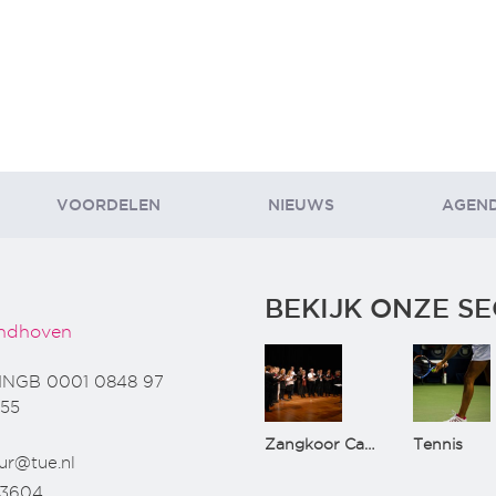
VOORDELEN
NIEUWS
AGEN
BEKIJK ONZE SE
ndhoven
INGB 0001 0848 97
55
Zangkoor CantaTu
Tennis
ur@tue.nl
73604