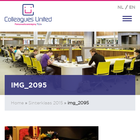
NL
/
EN
Toggl
navig
IMG_2095
Home
»
Sinterklaas 2015
»
img_2095