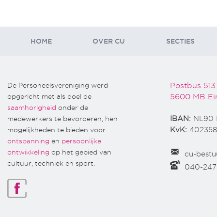
HOME
OVER CU
SECTIES
De Personeelsvereniging werd
Postbus 513
opgericht met als doel de
5600 MB Ei
saamhorigheid
onder de
medewerkers te bevorderen, hen
IBAN:
NL90 
mogelijkheden te bieden voor
KvK:
402358
ontspanning
en
persoonlijke
ontwikkeling
op het gebied van
cu-bestu
cultuur, techniek en sport.
040-24