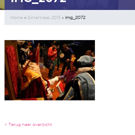
Home
»
Sinterklaas 2015
»
img_2072
< Terug naar overzicht