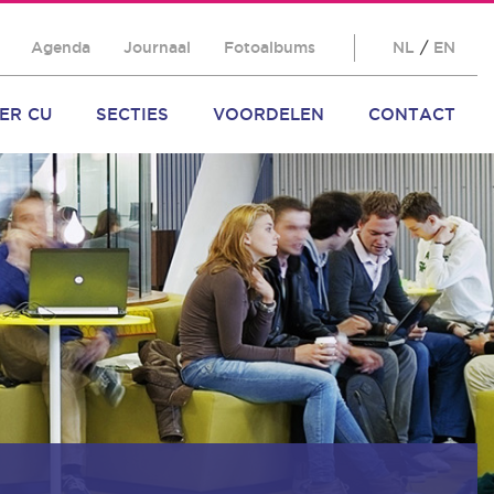
Agenda
Journaal
Fotoalbums
NL
/
EN
ER CU
SECTIES
VOORDELEN
CONTACT