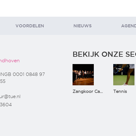
VOORDELEN
NIEUWS
AGEN
BEKIJK ONZE SE
ndhoven
INGB 0001 0848 97
55
Zangkoor CantaTu
Tennis
ur@tue.nl
73604