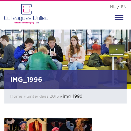
NL
/
EN
Toggl
navig
IMG_1996
Home
»
Sinterklaas 2015
»
img_1996