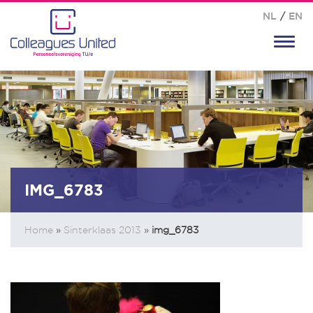
NL
/
EN
Toggl
navig
IMG_6783
Home
»
Sinterklaas 2013
»
img_6783