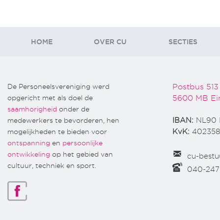
HOME
OVER CU
SECTIES
De Personeelsvereniging werd
Postbus 513
opgericht met als doel de
5600 MB Ei
saamhorigheid
onder de
medewerkers te bevorderen, hen
IBAN:
NL90 
mogelijkheden te bieden voor
KvK:
402358
ontspanning
en
persoonlijke
ontwikkeling
op het gebied van
cu-bestu
cultuur, techniek en sport.
040-24