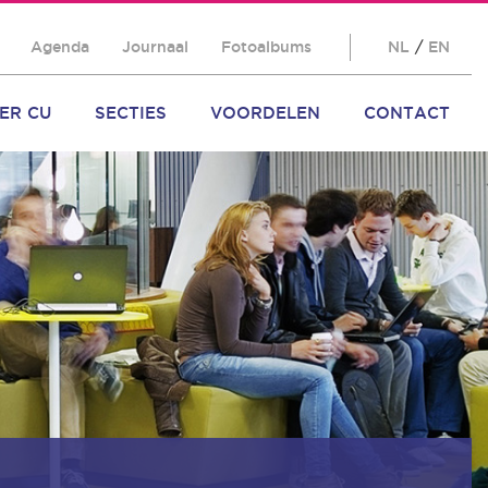
Agenda
Journaal
Fotoalbums
NL
/
EN
ER CU
SECTIES
VOORDELEN
CONTACT