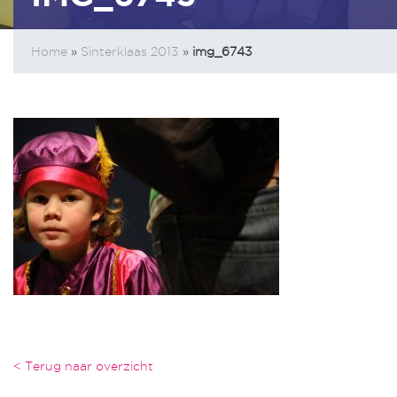
Home
»
Sinterklaas 2013
»
img_6743
< Terug naar overzicht