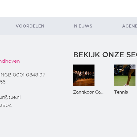
VOORDELEN
NIEUWS
AGEN
BEKIJK ONZE SE
ndhoven
INGB 0001 0848 97
55
Zangkoor CantaTu
Tennis
ur@tue.nl
73604