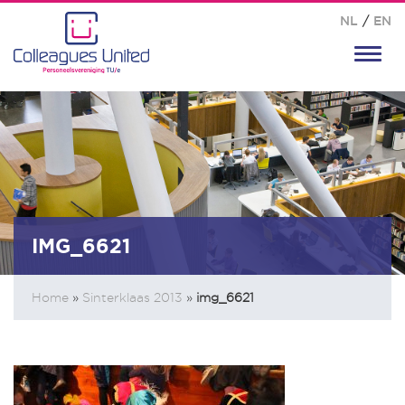
NL
/
EN
Toggl
navig
IMG_6621
Home
»
Sinterklaas 2013
»
img_6621