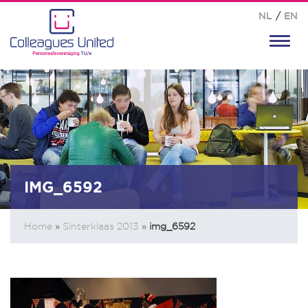
NL
/
EN
Toggl
navig
IMG_6592
Home
»
Sinterklaas 2013
»
img_6592