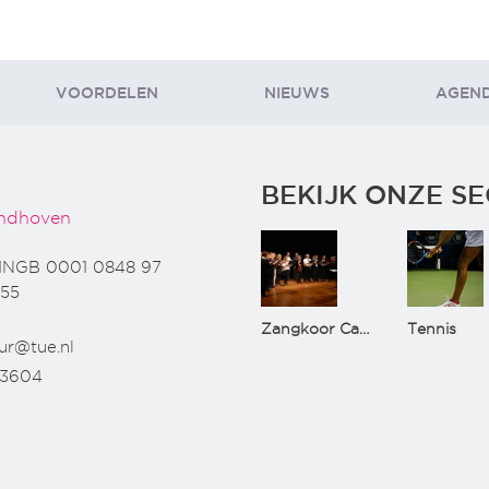
VOORDELEN
NIEUWS
AGEN
BEKIJK ONZE SE
ndhoven
INGB 0001 0848 97
55
Zangkoor CantaTu
Tennis
ur@tue.nl
73604