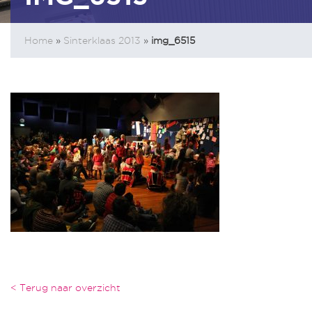
Home
»
Sinterklaas 2013
»
img_6515
< Terug naar overzicht