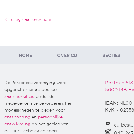
< Terug naar overzicht
HOME
OVER CU
SECTIES
De Personeelsvereniging werd
Postbus 513
opgericht met als doel de
5600 MB Ei
saamhorigheid
onder de
medewerkers te bevorderen, hen
IBAN:
NL90 
mogelijkheden te bieden voor
KvK:
402358
ontspanning
en
persoonlijke
ontwikkeling
op het gebied van
cu-bestu
cultuur, techniek en sport.
040-24