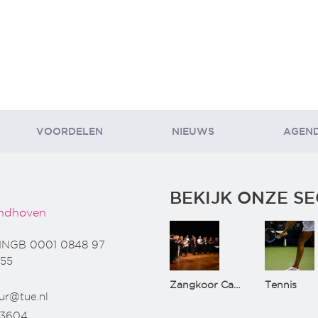
VOORDELEN
NIEUWS
AGEN
BEKIJK ONZE SE
ndhoven
INGB 0001 0848 97
55
Zangkoor CantaTu
Tennis
ur@tue.nl
73604