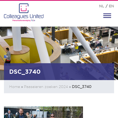
NL
/
EN
Toggl
navig
DSC_3740
Home
»
Paaseieren zoeken 2024
»
DSC_3740