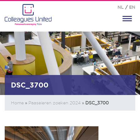
NL
/
EN
Toggl
navig
DSC_3700
Home
»
Paaseieren zoeken 2024
»
DSC_3700