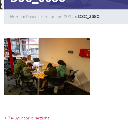
Home
»
Paaseieren zoeken 2024
»
DSC_3680
< Terug naar overzicht