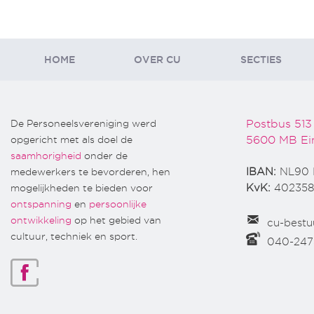
HOME
OVER CU
SECTIES
De Personeelsvereniging werd
Postbus 513
opgericht met als doel de
5600 MB Ei
saamhorigheid
onder de
medewerkers te bevorderen, hen
IBAN:
NL90 
mogelijkheden te bieden voor
KvK:
402358
ontspanning
en
persoonlijke
ontwikkeling
op het gebied van
cu-bestu
cultuur, techniek en sport.
040-24