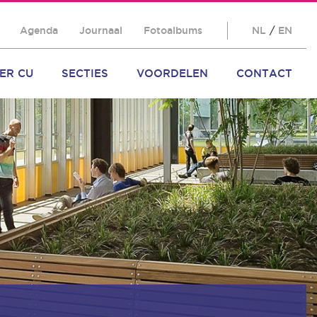
Agenda
Journaal
Fotoalbums
NL
/
EN
ER CU
SECTIES
VOORDELEN
CONTACT