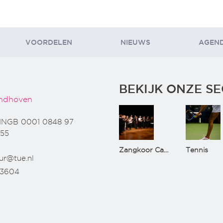
VOORDELEN
NIEUWS
AGEN
BEKIJK ONZE SE
ndhoven
INGB 0001 0848 97
55
Zangkoor CantaTu
Tennis
ur@tue.nl
73604