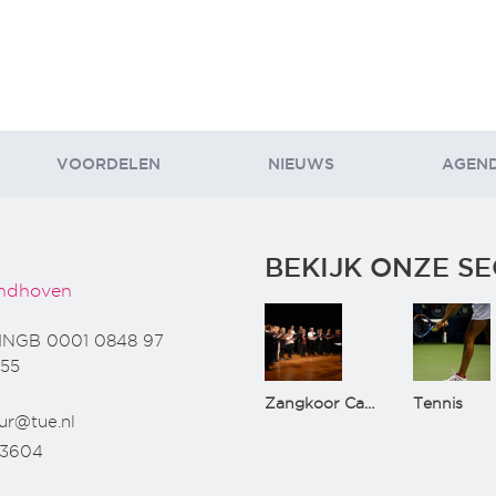
VOORDELEN
NIEUWS
AGEN
BEKIJK ONZE SE
ndhoven
INGB 0001 0848 97
55
Zangkoor CantaTu
Tennis
ur@tue.nl
73604