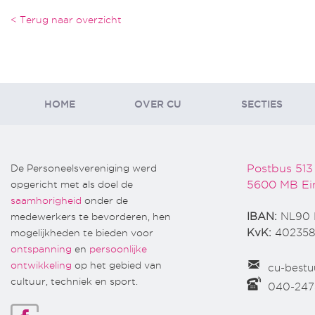
< Terug naar overzicht
HOME
OVER CU
SECTIES
De Personeelsvereniging werd
Postbus 513
opgericht met als doel de
5600 MB Ei
saamhorigheid
onder de
medewerkers te bevorderen, hen
IBAN:
NL90 
mogelijkheden te bieden voor
KvK:
402358
ontspanning
en
persoonlijke
ontwikkeling
op het gebied van
cu-bestu
cultuur, techniek en sport.
040-24