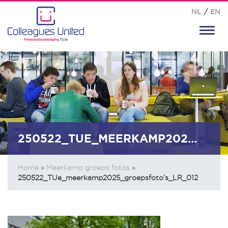
NL
/
EN
Toggl
navig
250522_TUE_MEERKAMP2025_GROEPSFOTO’S_LR_012
Home
»
Meerkamp groeps fotos
»
250522_TUe_meerkamp2025_groepsfoto’s_LR_012