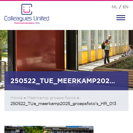
NL
/
EN
Toggl
navig
250522_TUE_MEERKAMP2025_GROEPSFOTO’S_HR_013
Home
»
Meerkamp groeps fotos
»
250522_TUe_meerkamp2025_groepsfoto’s_HR_013