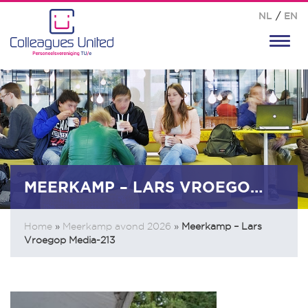
NL
/
EN
Toggl
navig
MEERKAMP – LARS VROEGOP MEDIA-213
Home
»
Meerkamp avond 2026
»
Meerkamp – Lars
Vroegop Media-213