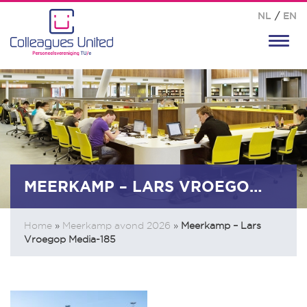
NL
/
EN
Toggl
navig
MEERKAMP – LARS VROEGOP MEDIA-185
Home
»
Meerkamp avond 2026
»
Meerkamp – Lars
Vroegop Media-185