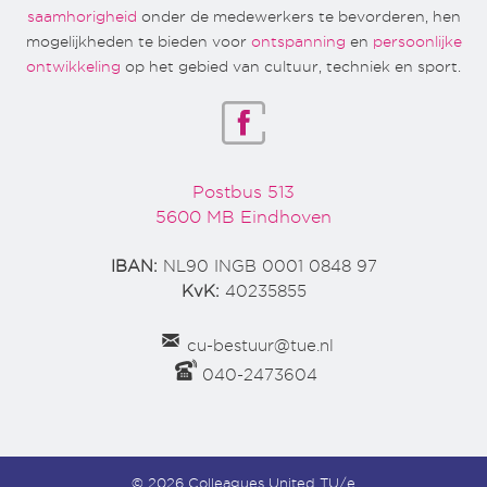
saamhorigheid
onder de medewerkers te bevorderen, hen
mogelijkheden te bieden voor
ontspanning
en
persoonlijke
ontwikkeling
op het gebied van cultuur, techniek en sport.
Postbus 513
5600 MB Eindhoven
IBAN:
NL90 INGB 0001 0848 97
KvK:
40235855
cu-bestuur@tue.nl
040-2473604
© 2026 Colleagues United TU/e