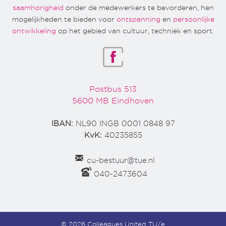
saamhorigheid
onder de medewerkers te bevorderen, hen
mogelijkheden te bieden voor
ontspanning
en
persoonlijke
ontwikkeling
op het gebied van cultuur, techniek en sport.
Postbus 513
5600 MB Eindhoven
IBAN:
NL90 INGB 0001 0848 97
KvK:
40235855
cu-bestuur@tue.nl
040-2473604
© 2026 Colleagues United TU/e