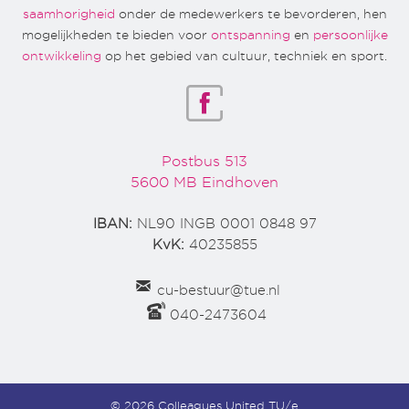
saamhorigheid
onder de medewerkers te bevorderen, hen
mogelijkheden te bieden voor
ontspanning
en
persoonlijke
ontwikkeling
op het gebied van cultuur, techniek en sport.
Postbus 513
5600 MB Eindhoven
IBAN:
NL90 INGB 0001 0848 97
KvK:
40235855
cu-bestuur@tue.nl
040-2473604
© 2026 Colleagues United TU/e