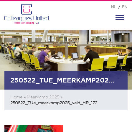
NL
/
EN
Toggl
navig
250522_TUE_MEERKAMP2025_VELD_HR_172
Home
»
Meerkamp 2025
»
250522_TUe_meerkamp2025_veld_HR_172