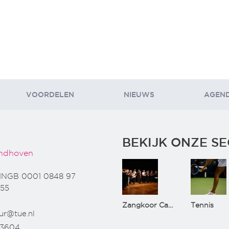
VOORDELEN
NIEUWS
AGEN
BEKIJK ONZE SE
ndhoven
INGB 0001 0848 97
55
Zangkoor CantaTu
Tennis
ur@tue.nl
73604