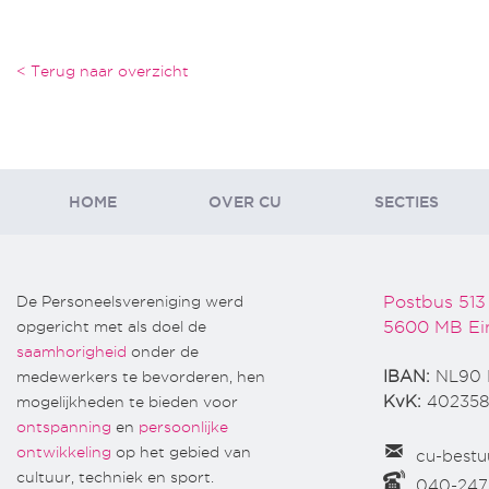
< Terug naar overzicht
HOME
OVER CU
SECTIES
De Personeelsvereniging werd
Postbus 513
opgericht met als doel de
5600 MB Ei
saamhorigheid
onder de
medewerkers te bevorderen, hen
IBAN:
NL90 
mogelijkheden te bieden voor
KvK:
402358
ontspanning
en
persoonlijke
ontwikkeling
op het gebied van
cu-bestu
cultuur, techniek en sport.
040-24