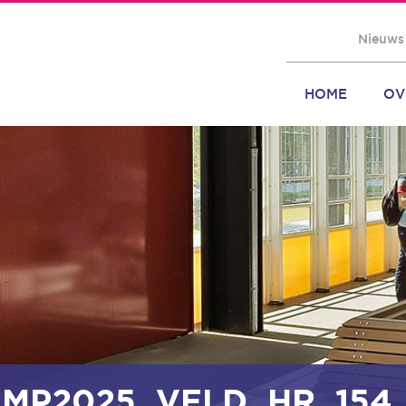
Nieuws
HOME
OV
MP2025_VELD_HR_154