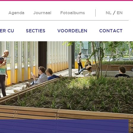
Agenda
Journaal
Fotoalbums
NL
/
EN
ER CU
SECTIES
VOORDELEN
CONTACT