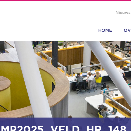
Nieuws
HOME
OV
MP2025_VELD_HR_148