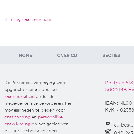
< Terug naar overzicht
HOME
OVER CU
SECTIES
De Personeelsvereniging werd
Postbus 513
opgericht met als doel de
5600 MB Ei
saamhorigheid
onder de
medewerkers te bevorderen, hen
IBAN:
NL90 
mogelijkheden te bieden voor
KvK:
402358
ontspanning
en
persoonlijke
ontwikkeling
op het gebied van
cu-bestu
cultuur, techniek en sport.
040-24