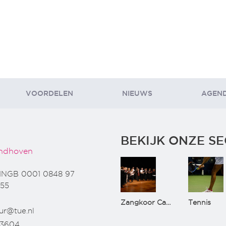
VOORDELEN
NIEUWS
AGEN
BEKIJK ONZE SE
ndhoven
INGB 0001 0848 97
55
Zangkoor CantaTu
Tennis
ur@tue.nl
73604