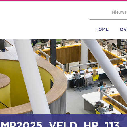
Nieuws
HOME
OV
MP2025_VELD_HR_113