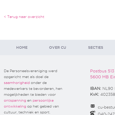
< Terug naar overzicht
HOME
OVER CU
SECTIES
De Personeelsvereniging werd
Postbus 513
opgericht met als doel de
5600 MB Ei
saamhorigheid
onder de
medewerkers te bevorderen, hen
IBAN:
NL90 
mogelijkheden te bieden voor
KvK:
402358
ontspanning
en
persoonlijke
ontwikkeling
op het gebied van
cu-bestu
cultuur, techniek en sport.
040-24