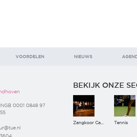
VOORDELEN
NIEUWS
AGEN
BEKIJK ONZE SE
ndhoven
INGB 0001 0848 97
55
Zangkoor CantaTu
Tennis
ur@tue.nl
73604