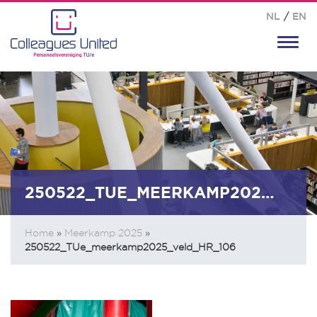
NL
/
EN
Toggl
navig
250522_TUE_MEERKAMP2025_VELD_HR_106
Home
»
Meerkamp 2025
»
250522_TUe_meerkamp2025_veld_HR_106