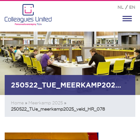
NL
/
EN
Toggl
navig
250522_TUE_MEERKAMP2025_VELD_HR_078
Home
»
Meerkamp 2025
»
250522_TUe_meerkamp2025_veld_HR_078