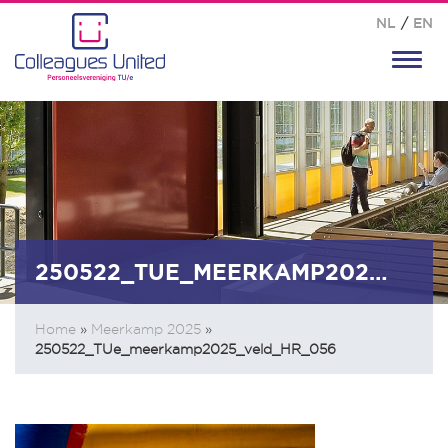
NL
/
EN
Toggl
navig
250522_TUE_MEERKAMP2025_VELD_HR_056
Home
»
Meerkamp 2025
»
250522_TUe_meerkamp2025_veld_HR_056