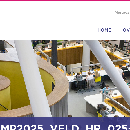
Nieuws
HOME
OV
MP2025_VELD_HR_025