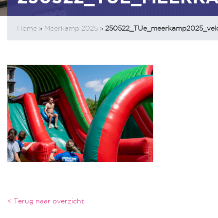
Home
»
Meerkamp 2025
»
250522_TUe_meerkamp2025_vel
< Terug naar overzicht