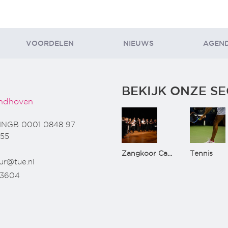
VOORDELEN
NIEUWS
AGEN
BEKIJK ONZE SE
ndhoven
INGB 0001 0848 97
55
Zangkoor CantaTu
Tennis
ur@tue.nl
73604