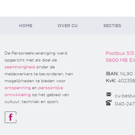
HOME
OVER CU
SECTIES
De Personeelsvereniging werd
Postbus 513
opgericht met als doel de
5600 MB Ei
saamhorigheid
onder de
medewerkers te bevorderen, hen
IBAN:
NL90 
mogelijkheden te bieden voor
KvK:
402358
ontspanning
en
persoonlijke
ontwikkeling
op het gebied van
cu-bestu
cultuur, techniek en sport.
040-24