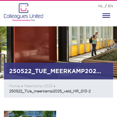
NL
/
EN
Toggl
navig
250522_TUE_MEERKAMP2025_VELD_HR_013-2
Home
»
Meerkamp 2025
»
250522_TUe_meerkamp2025_veld_HR_013-2