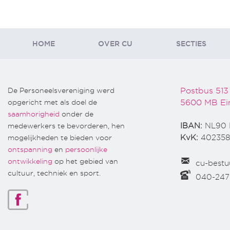
HOME
OVER CU
SECTIES
De Personeelsvereniging werd
Postbus 513
opgericht met als doel de
5600 MB Ei
saamhorigheid
onder de
medewerkers te bevorderen, hen
IBAN:
NL90 
mogelijkheden te bieden voor
KvK:
402358
ontspanning
en
persoonlijke
ontwikkeling
op het gebied van
cu-bestu
cultuur, techniek en sport.
040-24