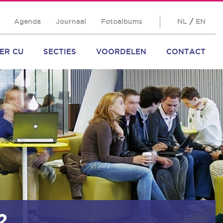
Agenda
Journaal
Fotoalbums
NL
/
EN
ER CU
SECTIES
VOORDELEN
CONTACT
2