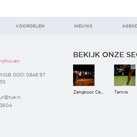
VOORDELEN
NIEUWS
AGEN
BEKIJK ONZE SE
ndhoven
INGB 0001 0848 97
55
Zangkoor CantaTu
Tennis
ur@tue.nl
73604