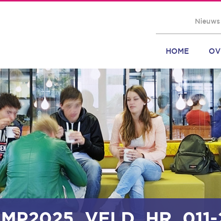
Nieuws
HOME
OV
MP2025_VELD_HR_011-