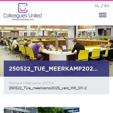
NL
/
EN
Toggl
navig
250522_TUE_MEERKAMP2025_VELD_HR_011-2
Home
»
Meerkamp 2025
»
250522_TUe_meerkamp2025_veld_HR_011-2