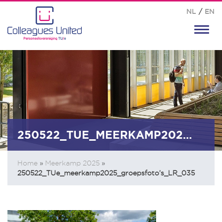
NL
/
EN
Toggl
navig
250522_TUE_MEERKAMP2025_GROEPSFOTO’S_LR_035
Home
»
Meerkamp 2025
»
250522_TUe_meerkamp2025_groepsfoto’s_LR_035