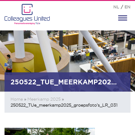
NL
/
EN
Toggl
navig
250522_TUE_MEERKAMP2025_GROEPSFOTO’S_LR_031
Home
»
Meerkamp 2025
»
250522_TUe_meerkamp2025_groepsfoto’s_LR_031