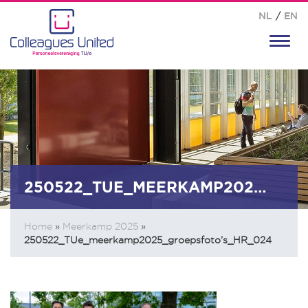
NL
/
EN
Toggl
navig
250522_TUE_MEERKAMP2025_GROEPSFOTO’S_HR_024
Home
»
Meerkamp 2025
»
250522_TUe_meerkamp2025_groepsfoto’s_HR_024