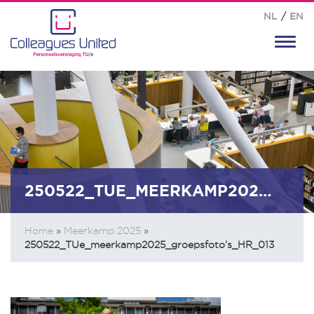
NL
/
EN
Toggl
navig
250522_TUE_MEERKAMP2025_GROEPSFOTO’S_HR_013
Home
»
Meerkamp 2025
»
250522_TUe_meerkamp2025_groepsfoto’s_HR_013