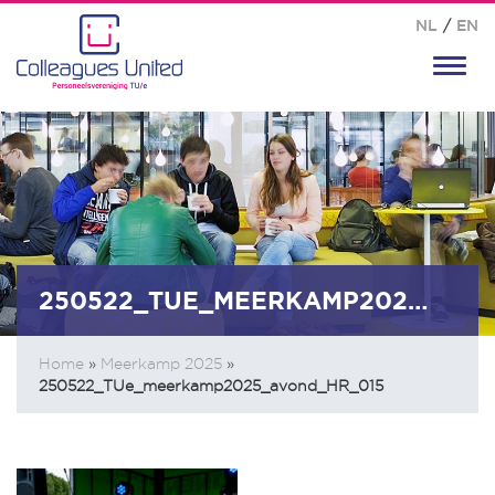
NL
/
EN
Toggl
navig
250522_TUE_MEERKAMP2025_AVOND_HR_015
Home
»
Meerkamp 2025
»
250522_TUe_meerkamp2025_avond_HR_015