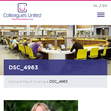
NL
/
EN
Toggl
navig
DSC_4963
Home
»
Maud Huising
»
DSC_4963