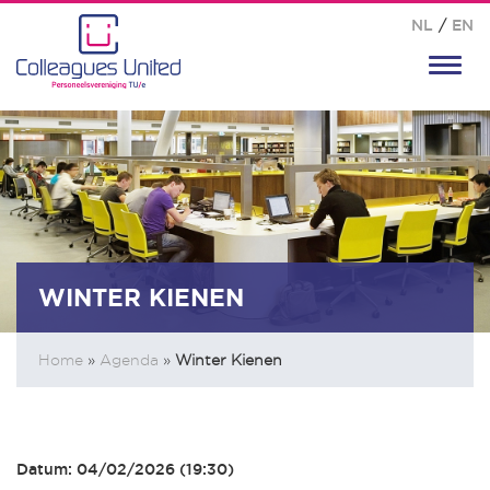
NL
/
EN
Toggl
navig
WINTER KIENEN
Home
»
Agenda
»
Winter Kienen
Datum: 04/02/2026 (19:30)